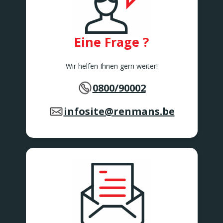
Rue de Bruxelles 86
Awans
BARVAUX
Rue de l'Industrie 2/1
Eine Frage ?
BARVAUX
BEAURAING
Wir helfen Ihnen gern weiter!
Rue De Rochefort 173-175
BEAURAING
0800/90002
BERTEM
Tervuursesteenweg 167
BERTEM
infosite@renmans.be
BERTRIX
Rue des Corettes 5
BERTRIX
BEVEREN-WAAS 2
Peter Benoitlaan 79
BEVEREN Waas
BIERBEEK
Tiensesteenweg 1C
BIERBEEK
BINCHE
Rue Zéphirin Fontaine 76