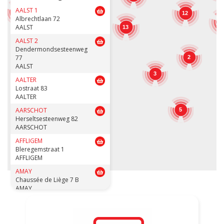
12
AALST 1
7
12
Albrechtlaan 72
1
AALST
13
12
15
AALST 2
Dendermondsesteenweg
77
2
AALST
3
AALTER
3
Lostraat 83
AALTER
AARSCHOT
5
Herseltsesteenweg 82
AARSCHOT
AFFLIGEM
Bleregemstraat 1
AFFLIGEM
AMAY
Chaussée de Liège 7 B
AMAY
ANDENNE
Avenue de la Belle Mine 26
ANDENNE