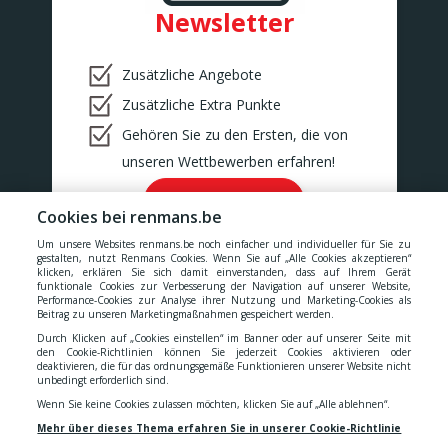
BINCHE
Newsletter
BONCELLES
Rue De Tilff 53-55
BONCELLES
Zusätzliche Angebote
BOOM
Zusätzliche Extra Punkte
Kerkhofstraat 377
BOOM
Gehören Sie zu den Ersten, die von
BOUILLON
unseren Wettbewerben erfahren!
Rue de la Sentinelle 66/2
BOUILLON
Ok!
Cookies bei renmans.be
BOUSSU
Rue Neuve 101
Um unsere Websites renmans.be noch einfacher und individueller für Sie zu
BOUSSU
gestalten, nutzt Renmans Cookies. Wenn Sie auf „Alle Cookies akzeptieren“
klicken, erklären Sie sich damit einverstanden, dass auf Ihrem Gerät
BRAINE-LE-COMTE
funktionale Cookies zur Verbesserung der Navigation auf unserer Website,
Chaussée de Bruxelles 176
Performance-Cookies zur Analyse ihrer Nutzung und Marketing-Cookies als
Unsere Preise verstehen sich inklusive aller Steuern, MwSt.,
Braine-le-Comte
Beitrag zu unseren Marketingmaßnahmen gespeichert werden.
Gebühren, Abgaben und Dienstleistungen.
Durch Klicken auf „Cookies einstellen“ im Banner oder auf unserer Seite mit
BRAKEL
den Cookie-Richtlinien können Sie jederzeit Cookies aktivieren oder
Geraardsbergsestraat 18
deaktivieren, die für das ordnungsgemäße Funktionieren unserer Website nicht
Cookies
-
Datenschutzerklärung
-
Allgemeinen
BRAKEL
unbedingt erforderlich sind.
BUIZINGEN
Wenn Sie keine Cookies zulassen möchten, klicken Sie auf „Alle ablehnen“.
Alsembergsesteenweg 173
Geschäftsbedingungen
-
Erklärung zur Barrierefreiheit
Mehr über dieses Thema erfahren Sie in unserer Cookie-Richtlinie
BUIZINGEN