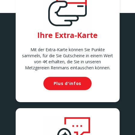
ANDERLECHT 2
Avenue Marius Renard 29
ANDERLECHT
ANDERLUES
Chaussée de Charleroi 127
Ihre Extra-Karte
ANDERLUES
ANTOING
Rue Louvieaux 5
Mit der Extra-Karte können Sie Punkte
ANTOING
sammeln, für die Sie Gutscheine in einem Wert
ASSENEDE
von 4€ erhalten, die Sie in unseren
Molenstraat 77-79
Metzgereien Renmans eintauschen können.
ASSENEDE
ATH
Plus d'infos
Rue de Soignies
ATH
AUVELAIS
Rue de l'Essor 1/8
AUVELAIS
AVELGEM
Doorniksesteenweg 165
AVELGEM
AWANS