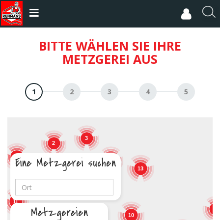
Direkt
zum
R
Inhalt
e
c
BITTE WÄHLEN SIE IHRE
h
METZGEREI AUS
e
r
c
h
e
r
3
2
17
Eine Metzgerei suchen
5
13
19
11
Metzgereien
9
10