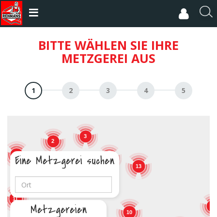
Direkt
zum
R
Inhalt
e
c
BITTE WÄHLEN SIE IHRE
h
METZGEREI AUS
e
r
c
h
e
r
3
2
17
Eine Metzgerei suchen
5
13
19
11
Metzgereien
9
10