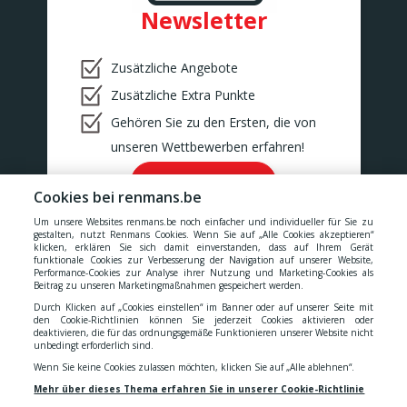
BINCHE
Newsletter
BONCELLES
Rue De Tilff 53-55
BONCELLES
Zusätzliche Angebote
BOOM
Zusätzliche Extra Punkte
Kerkhofstraat 377
BOOM
Gehören Sie zu den Ersten, die von
BOUILLON
unseren Wettbewerben erfahren!
Rue de la Sentinelle 66/2
BOUILLON
Ok!
Cookies bei renmans.be
BOUSSU
Rue Neuve 101
Um unsere Websites renmans.be noch einfacher und individueller für Sie zu
BOUSSU
gestalten, nutzt Renmans Cookies. Wenn Sie auf „Alle Cookies akzeptieren“
klicken, erklären Sie sich damit einverstanden, dass auf Ihrem Gerät
BRAINE-LE-COMTE
funktionale Cookies zur Verbesserung der Navigation auf unserer Website,
Chaussée de Bruxelles 176
Performance-Cookies zur Analyse ihrer Nutzung und Marketing-Cookies als
Unsere Preise verstehen sich inklusive aller Steuern, MwSt.,
Braine-le-Comte
Beitrag zu unseren Marketingmaßnahmen gespeichert werden.
Gebühren, Abgaben und Dienstleistungen.
Durch Klicken auf „Cookies einstellen“ im Banner oder auf unserer Seite mit
BRAKEL
den Cookie-Richtlinien können Sie jederzeit Cookies aktivieren oder
Geraardsbergsestraat 18
deaktivieren, die für das ordnungsgemäße Funktionieren unserer Website nicht
Cookies
-
Datenschutzerklärung
-
Allgemeinen
BRAKEL
unbedingt erforderlich sind.
BUIZINGEN
Wenn Sie keine Cookies zulassen möchten, klicken Sie auf „Alle ablehnen“.
Alsembergsesteenweg 173
Geschäftsbedingungen
-
Erklärung zur Barrierefreiheit
Mehr über dieses Thema erfahren Sie in unserer Cookie-Richtlinie
BUIZINGEN