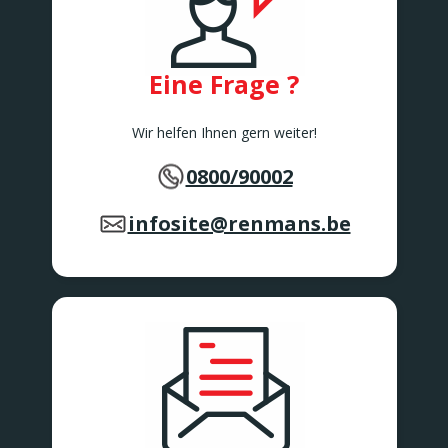
Rue de Bruxelles 86
Awans
BARVAUX
Rue de l'Industrie 2/1
Eine Frage ?
BARVAUX
BEAURAING
Wir helfen Ihnen gern weiter!
Rue De Rochefort 173-175
BEAURAING
0800/90002
BERTEM
Tervuursesteenweg 167
BERTEM
infosite@renmans.be
BERTRIX
Rue des Corettes 5
BERTRIX
BEVEREN-WAAS 2
Peter Benoitlaan 79
BEVEREN Waas
BIERBEEK
Tiensesteenweg 1C
BIERBEEK
BINCHE
Rue Zéphirin Fontaine 76