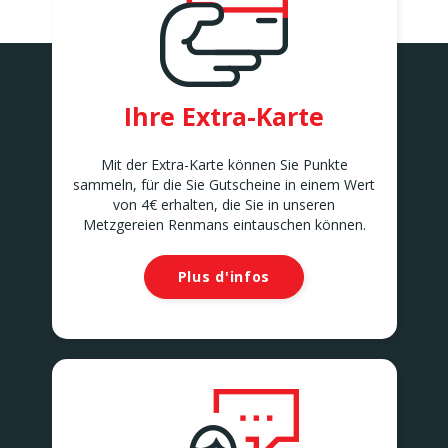
ANDERLECHT 2
Avenue Marius Renard 29
ANDERLECHT
ANDERLUES
Chaussée de Charleroi 127
Ihre Extra-Karte
ANDERLUES
ANTOING
Rue Louvieaux 5
Mit der Extra-Karte können Sie Punkte
ANTOING
sammeln, für die Sie Gutscheine in einem Wert
ASSENEDE
von 4€ erhalten, die Sie in unseren
Molenstraat 77-79
Metzgereien Renmans eintauschen können.
ASSENEDE
ATH
Plus d'infos
Rue de Soignies
ATH
AUVELAIS
Rue de l'Essor 1/8
AUVELAIS
AVELGEM
Doorniksesteenweg 165
AVELGEM
AWANS