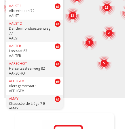
12
AALST 1
7
12
Albrechtlaan 72
1
AALST
13
12
15
AALST 2
Dendermondsesteenweg
77
2
AALST
3
AALTER
3
Lostraat 83
AALTER
AARSCHOT
5
Herseltsesteenweg 82
AARSCHOT
AFFLIGEM
Bleregemstraat 1
AFFLIGEM
AMAY
Chaussée de Liège 7 B
AMAY
ANDENNE
Avenue de la Belle Mine 26
ANDENNE