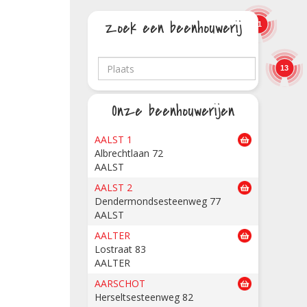
Zoek een beenhouwerij
11
13
Onze beenhouwerijen
AALST 1
Albrechtlaan 72
AALST
AALST 2
Dendermondsesteenweg 77
AALST
AALTER
Lostraat 83
AALTER
AARSCHOT
Herseltsesteenweg 82