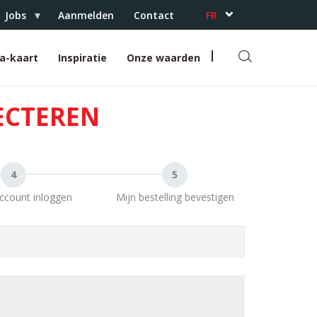
Jobs
Aanmelden
Contact
FR
DE
ra-kaart
Inspiratie
Onze waarden
R
e
c
LECTEREN
h
e
r
c
h
e
ccount inloggen
Mijn bestelling bevestigen
r