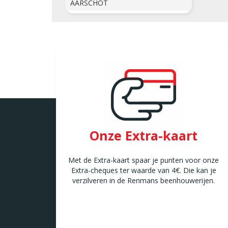
AARSCHOT
AFFLIGEM
Bleregemstraat 1
AFFLIGEM
AMAY
Chaussée de Liège 7 B
AMAY
ANDENNE
Avenue de la Belle Mine 26
ANDENNE
ANDERLECHT 2
Onze Extra-kaart
Avenue Marius Renard 29
ANDERLECHT
Met de Extra-kaart spaar je punten voor onze
ANDERLUES
Extra-cheques ter waarde van 4€. Die kan je
Chaussée de Charleroi 127
verzilveren in de Renmans beenhouwerijen.
ANDERLUES
ANTOING
Rue Louvieaux 5
ANTOING