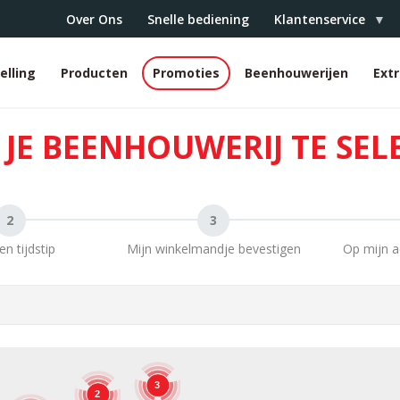
Over Ons
Snelle bediening
Klantenservice
elling
Producten
Promoties
Beenhouwerijen
Ext
r
 JE BEENHOUWERIJ TE SE
en tijdstip
Mijn winkelmandje bevestigen
Op mijn a
3
2