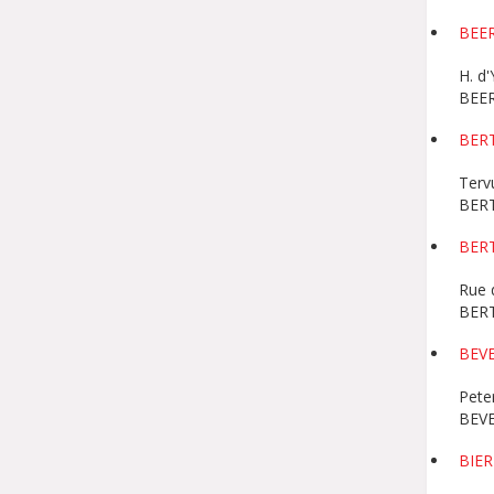
BEE
H. d
BEE
BER
Terv
BER
BER
Rue 
BER
BEV
Pete
BEV
BIE