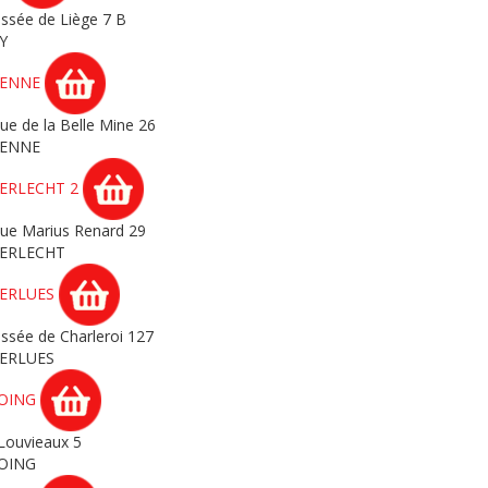
ssée de Liège 7 B
Y
ENNE
ue de la Belle Mine 26
ENNE
ERLECHT 2
ue Marius Renard 29
ERLECHT
ERLUES
ssée de Charleroi 127
ERLUES
OING
Louvieaux 5
OING