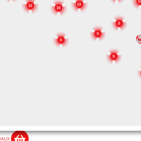
1
US
13
12
15
ELAIS
2
de l'Essor 1/8
3
LAIS
3
LGEM
5
niksesteenweg 165
LGEM
ANS
de Bruxelles 86
ns
AILLE
ue de la Porallée 38 C
AILLE
VAUX