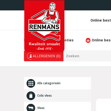
Overslaan
en
naar
de
Online best
White
inhoud
gaan
heade
FILTRER
Promoties
Online bes
ALLERGENEN
(0)
Alle categorieën
Colis vlees
Vlees