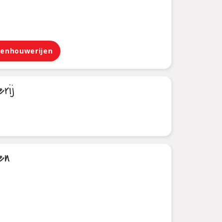
eenhouwerijen
rij
en