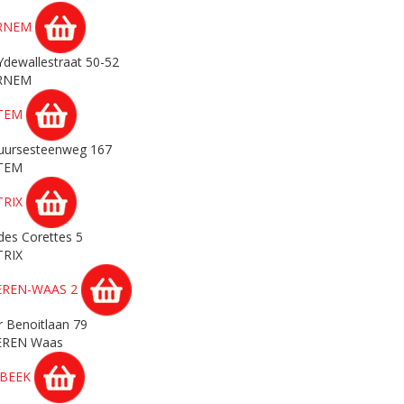
RNEM
'Ydewallestraat 50-52
RNEM
TEM
uursesteenweg 167
TEM
TRIX
des Corettes 5
TRIX
EREN-WAAS 2
r Benoitlaan 79
EREN Waas
RBEEK