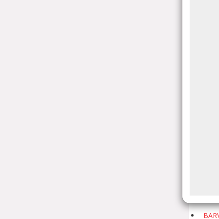
ATH
AUV
Rue 
AUVE
AVE
Door
AVE
AW
Rue 
Awa
AYW
Aven
AYW
BAR