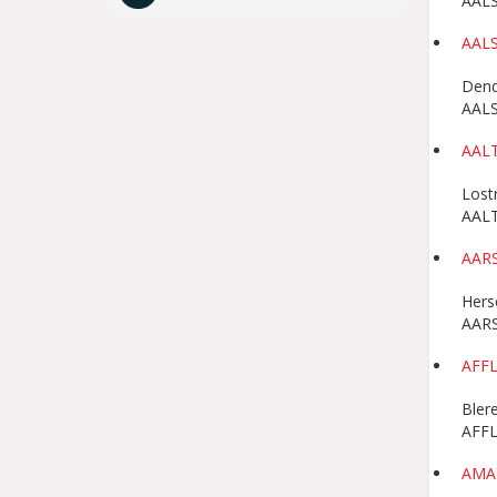
AAL
Gerookte en gezoute producten -
Salami
AAL
Dend
AAL
AAL
Lost
AAL
AAR
Hers
AAR
AFF
Bler
AFF
AM