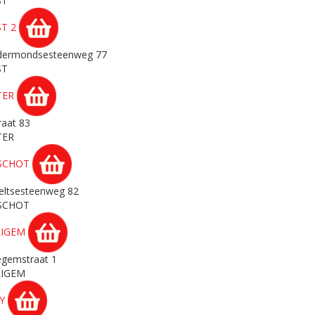
ST
ST 2
ermondsesteenweg 77
ST
TER
raat 83
TER
SCHOT
eltsesteenweg 82
SCHOT
LIGEM
egemstraat 1
LIGEM
AY