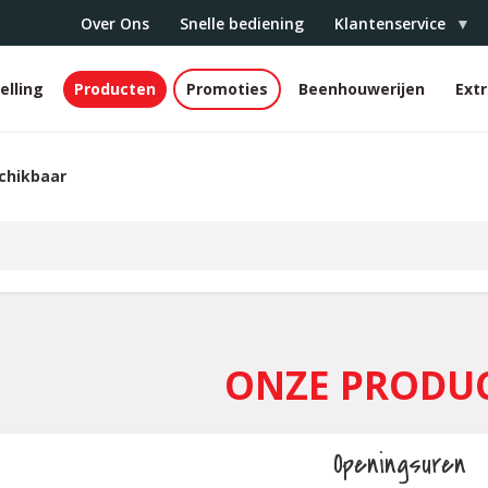
Over Ons
Snelle bediening
Klantenservice
elling
Producten
Promoties
Beenhouwerijen
Ext
r
chikbaar
ONZE PRODU
Openingsuren