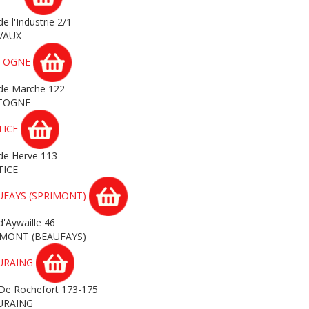
e l'Industrie 2/1
VAUX
TOGNE
de Marche 122
TOGNE
TICE
de Herve 113
TICE
UFAYS (SPRIMONT)
d'Aywaille 46
IMONT (BEAUFAYS)
URAING
De Rochefort 173-175
URAING