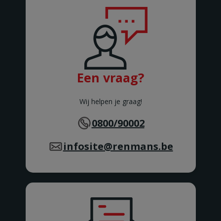
Avenue Schlögel 121
CINEY
COUILLET
Avenue de Philippeville 223
COUILLET
COURCELLES
Rue de Trazegnies 173
COURCELLES
Een vraag?
COUVIN
Route Charlemagne 23
COUVIN
Wij helpen je graag!
DEINZE
Hoek Kortrijksesteenweg /
0800/90002
Katteputstraat 1
DEINZE
infosite@renmans.be
DENDERLEEUW 1
Kasteelstraat 17
DENDERLEEUW
DESTELBERGEN
Dendermondsesteenweg 263
DESTELBERGEN
DIEST
Leuvensesteenweg 72