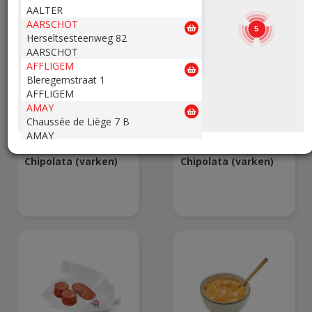
AALTER
AARSCHOT
5
Herseltsesteenweg 82
AARSCHOT
AFFLIGEM
Bleregemstraat 1
AFFLIGEM
AMAY
Chaussée de Liège 7 B
15,48
15,48
€
€
/kg
/kg
AMAY
ANDENNE
Chipolata (varken)
Chipolata (varken)
Avenue de la Belle Mine 26
ANDENNE
ANDERLECHT 2
Avenue Marius Renard 29
ANDERLECHT
ANDERLUES
Chaussée de Charleroi 127
ANDERLUES
ANTOING
Rue Louvieaux 5
ANTOING