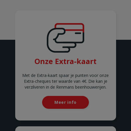
BOUSSU
Rue Neuve 101
BOUSSU
BRAINE-LE-COMTE
Chaussée de Bruxelles 176
Braine-le-Comte
BRAKEL
Geraardsbergsestraat 18
BRAKEL
BUIZINGEN
Onze Extra-kaart
Alsembergsesteenweg 173
BUIZINGEN
CHAMPION
Met de Extra-kaart spaar je punten voor onze
Chaussée de Louvain 562
Extra-cheques ter waarde van 4€. Die kan je
CHAMPION
verzilveren in de Renmans beenhouwerijen.
CHAUMONT GISTOUX
Chaussée de Huy 306
CHAUMONT-GISTOUX
Meer info
CHIMAY
Chaussée de Couvin 87
CHIMAY
CINEY