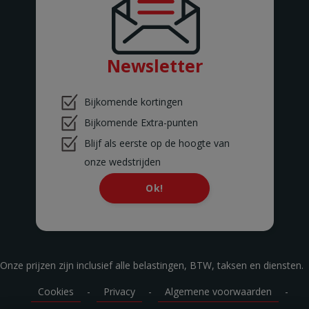
DIEST
DILBEEK
Ninoofsesteenweg 360 B
DILBEEK
Newsletter
DINANT
Rue St. Jacques 357
DINANT
Bijkomende kortingen
DOUR
rue de la Corderie 18
Bijkomende Extra-punten
Dour
Blijf als eerste op de hoogte van
DROGENBOS
Grote Baan 240
onze wedstrijden
DROGENBOS
Ok!
EGHEZEE
Route de la Bruyère 14
EGHEZEE
EKE
Savaanstraat 5
EKE
Onze prijzen zijn inclusief alle belastingen, BTW, taksen en diensten.
ENGHIEN
Pavé de Soignies 87
Cookies
-
Privacy
-
Algemene voorwaarden
-
ENGHIEN