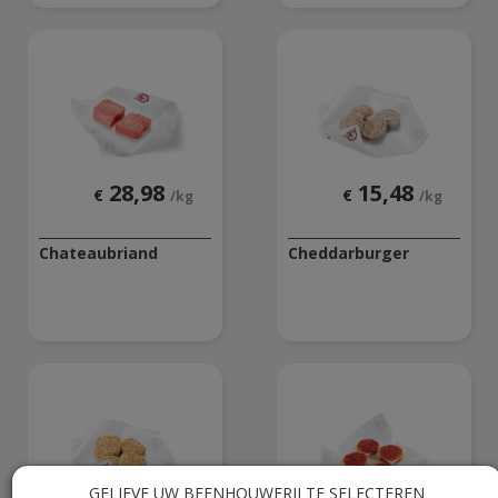
28,98
15,48
€
€
/kg
/kg
Chateaubriand
Cheddarburger
GELIEVE UW BEENHOUWERIJ TE SELECTEREN