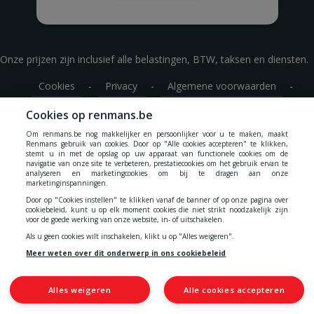
DOUR
rue de la Corderie 18
Dour
DROGENBOS
Grote Baan 240
Onze prijzen zijn inclusief alle belastingen, BTW, taksen en diensten.
DROGENBOS
Cookies
-
Privacy
-
Algemene voorwaarden
-
EGHEZEE
Route de la Bruyère 14
Cookies op renmans.be
EGHEZEE
Toegankelijkheidsverklaring
EKE
Om renmans.be nog makkelijker en persoonlijker voor u te maken, maakt
Savaanstraat 5
Renmans gebruik van cookies. Door op "Alle cookies accepteren" te klikken,
stemt u in met de opslag op uw apparaat van functionele cookies om de
EKE
navigatie van onze site te verbeteren, prestatiecookies om het gebruik ervan te
ENGHIEN
analyseren en marketingcookies om bij te dragen aan onze
© 2026 N.V. Quality Meat Renmans
marketinginspanningen.
Pavé de Soignies 87
Alsembergsesteenweg 460
1653 Dworp
ENGHIEN
Door op "Cookies instellen" te klikken vanaf de banner of op onze pagina over
BTW: BE 0427 275 991
cookiebeleid, kunt u op elk moment cookies die niet strikt noodzakelijk zijn
ERPEMERE
IBAN: BE64 2700 0178 4752
voor de goede werking van onze website, in- of uitschakelen.
Industrieweg 3
Als u geen cookies wilt inschakelen, klikt u op "Alles weigeren".
ERPE – MERE
Meer weten over dit onderwerp in ons cookiebeleid
ERQUELINNES
Route de Mons 242 A
ERQUELINNES
Alles weigeren
Alle cookies accepteren
ERTVELDE
Pastorijstraat 74