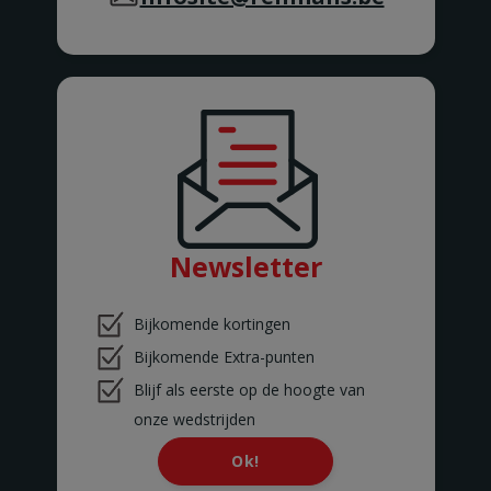
COUVIN
Route Charlemagne 23
COUVIN
DEINZE
Hoek Kortrijksesteenweg /
Katteputstraat 1
DEINZE
DENDERLEEUW 1
Kasteelstraat 17
DENDERLEEUW
DESTELBERGEN
Dendermondsesteenweg 263
Newsletter
DESTELBERGEN
DIEST
Leuvensesteenweg 72
Bijkomende kortingen
DIEST
Bijkomende Extra-punten
DILBEEK
Ninoofsesteenweg 360 B
Blijf als eerste op de hoogte van
DILBEEK
onze wedstrijden
DINANT
Rue St. Jacques 357
Ok!
DINANT