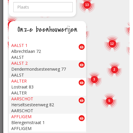
13
19,98
3,00
€
€
/kg
/st
19
Americain van de
Andalousesaus
11
Onze beenhouwerijen
chef (rund)
10
12
7
12
AALST 1
Albrechtlaan 72
13
12
15
AALST
AALST 2
Dendermondsesteenweg 77
2
AALST
3
AALTER
3
Lostraat 83
AALTER
21,98
17,98
€
€
/kg
/kg
AARSCHOT
5
Herseltsesteenweg 82
AARSCHOT
Appelpaté
Ardens gebraad
AFFLIGEM
gemarineerd
Bleregemstraat 1
AFFLIGEM