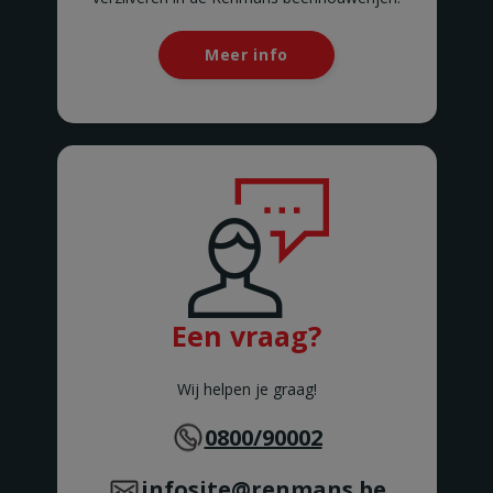
BRAKEL
BUIZINGEN
Meer info
Alsembergsesteenweg 173
BUIZINGEN
CHAMPION
Chaussée de Louvain 562
CHAMPION
CHAUMONT GISTOUX
Chaussée de Huy 306
CHAUMONT-GISTOUX
CHIMAY
Chaussée de Couvin 87
CHIMAY
CINEY
Een vraag?
Avenue Schlögel 121
CINEY
COUILLET
Wij helpen je graag!
Avenue de Philippeville 223
COUILLET
0800/90002
COURCELLES
Rue de Trazegnies 173
COURCELLES
infosite@renmans.be