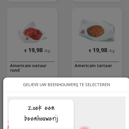
19,98
19,98
€
€
/kg
/kg
Americain natuur
Americain tartaar
rund
GELIEVE UW BEENHOUWERIJ TE SELECTEREN
Zoek een
beenhouwerij
3
2
17
5