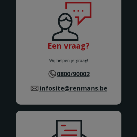
BERTEM
BERTRIX
Rue des Corettes 5
BERTRIX
BEVEREN-WAAS 2
Peter Benoitlaan 79
BEVEREN Waas
Een vraag?
BIERBEEK
Tiensesteenweg 1C
BIERBEEK
Wij helpen je graag!
BINCHE
Rue Zéphirin Fontaine 76
0800/90002
BINCHE
BONCELLES
infosite@renmans.be
Rue De Tilff 53-55
BONCELLES
BOOM
Kerkhofstraat 377
BOOM
BOUILLON
Rue de la Sentinelle 66/2
BOUILLON