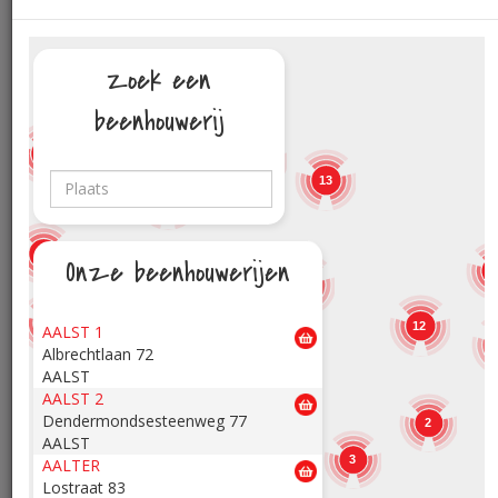
Zoek een
beenhouwerij
3
2
17
5
13
19
11
Onze beenhouwerijen
10
12
7
12
AALST 1
Albrechtlaan 72
15,48
22,98
13
€
€
/kg
/kg
12
15
AALST
AALST 2
Boerenchipolata
Boerenring
Dendermondsesteenweg 77
2
AALST
3
AALTER
3
Lostraat 83