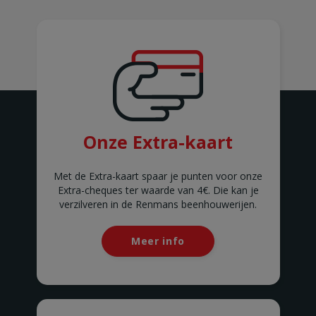
ASSENEDE
Molenstraat 77-79
ASSENEDE
ATH
Rue de Soignies
ATH
AUVELAIS
Rue de l'Essor 1/8
AUVELAIS
AVELGEM
Onze Extra-kaart
Doorniksesteenweg 165
AVELGEM
AWANS
Met de Extra-kaart spaar je punten voor onze
Rue de Bruxelles 86
Extra-cheques ter waarde van 4€. Die kan je
Awans
verzilveren in de Renmans beenhouwerijen.
BARVAUX
Rue de l'Industrie 2/1
BARVAUX
Meer info
BEAURAING
Rue De Rochefort 173-175
BEAURAING
BERTEM
Tervuursesteenweg 167