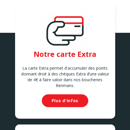
Avenue de la Belle Mine 26
ANDENNE
ANDERLECHT 2
Avenue Marius Renard 29
ANDERLECHT
ANDERLUES
Chaussée de Charleroi 127
ANDERLUES
ANTOING
Notre carte Extra
Rue Louvieaux 5
ANTOING
ASSENEDE
La carte Extra permet d'accumuler des points
Molenstraat 77-79
donnant droit à des chèques Extra d’une valeur
ASSENEDE
de 4€ à faire valoir dans nos boucheries
ATH
Renmans.
Rue de Soignies
ATH
Plus d'infos
AUVELAIS
Rue de l'Essor 1/8
AUVELAIS
AVELGEM
Doorniksesteenweg 165