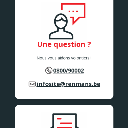
AVELGEM
AWANS
Rue de Bruxelles 86
Awans
BARVAUX
Rue de l'Industrie 2/1
BARVAUX
Une question ?
BEAURAING
Rue De Rochefort 173-175
BEAURAING
Nous vous aidons volontiers !
BERTEM
Tervuursesteenweg 167
0800/90002
BERTEM
BERTRIX
Rue des Corettes 5
infosite@renmans.be
BERTRIX
BEVEREN-WAAS 2
Peter Benoitlaan 79
BEVEREN Waas
BIERBEEK
Tiensesteenweg 1C
BIERBEEK