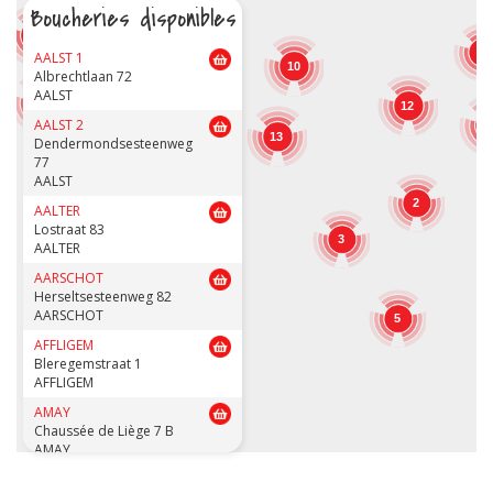
Boucheries disponibles
11
9
AALST 1
10
Albrechtlaan 72
12
AALST
7
12
AALST 2
1
13
Dendermondsesteenweg
12
15
77
AALST
2
AALTER
Lostraat 83
3
AALTER
3
AARSCHOT
Herseltsesteenweg 82
AARSCHOT
5
AFFLIGEM
Bleregemstraat 1
AFFLIGEM
AMAY
Chaussée de Liège 7 B
AMAY
ANDENNE