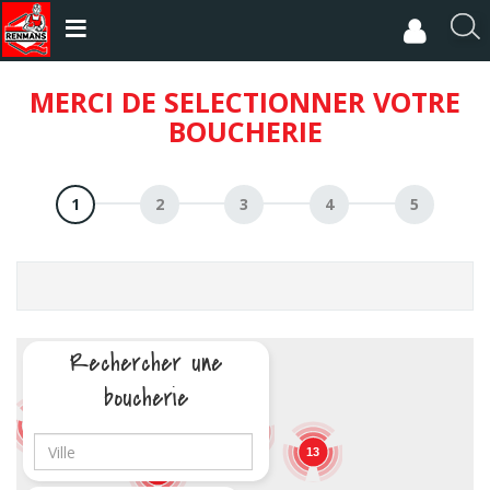
Aller
au
R
contenu
e
principal
c
MERCI DE SELECTIONNER VOTRE
h
BOUCHERIE
e
r
c
h
e
r
Rechercher une
3
boucherie
2
17
5
13
19