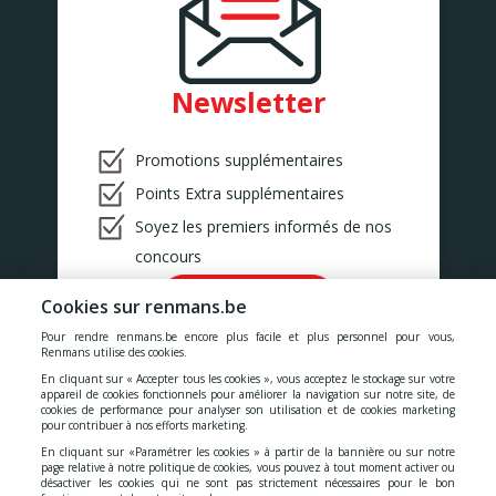
BINCHE
Rue Zéphirin Fontaine 76
BINCHE
BONCELLES
Newsletter
Rue De Tilff 53-55
BONCELLES
BOOM
Promotions supplémentaires
Kerkhofstraat 377
BOOM
Points Extra supplémentaires
BOUILLON
Soyez les premiers informés de nos
Rue de la Sentinelle 66/2
BOUILLON
concours
BOUSSU
Rue Neuve 101
Ok!
Cookies sur renmans.be
BOUSSU
Pour rendre renmans.be encore plus facile et plus personnel pour vous,
BRAINE-LE-COMTE
Renmans utilise des cookies.
Chaussée de Bruxelles 176
En cliquant sur « Accepter tous les cookies », vous acceptez le stockage sur votre
Braine-le-Comte
appareil de cookies fonctionnels pour améliorer la navigation sur notre site, de
cookies de performance pour analyser son utilisation et de cookies marketing
BRAKEL
Nos prix comprennent toutes les taxes, la TVA, les droits et les
pour contribuer à nos efforts marketing.
Geraardsbergsestraat 18
services.
BRAKEL
En cliquant sur «Paramétrer les cookies » à partir de la bannière ou sur notre
page relative à notre politique de cookies, vous pouvez à tout moment activer ou
BUIZINGEN
désactiver les cookies qui ne sont pas strictement nécessaires pour le bon
Cookies
-
Confidentialité
-
Conditions générales
-