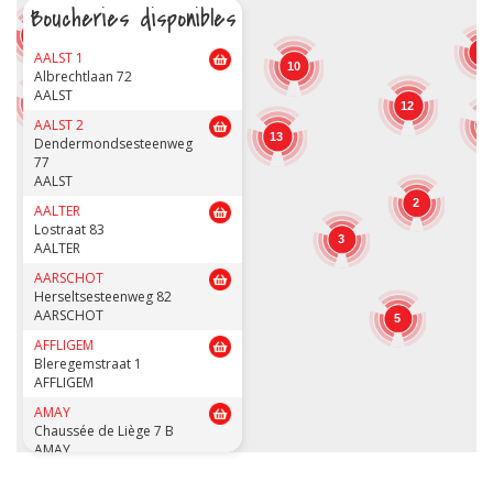
Boucheries disponibles
11
9
AALST 1
10
Albrechtlaan 72
12
AALST
7
12
AALST 2
1
13
Dendermondsesteenweg
12
15
77
AALST
2
AALTER
Lostraat 83
3
AALTER
3
AARSCHOT
Herseltsesteenweg 82
AARSCHOT
5
AFFLIGEM
Bleregemstraat 1
AFFLIGEM
AMAY
Chaussée de Liège 7 B
AMAY
ANDENNE