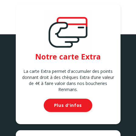
Avenue de la Belle Mine 26
ANDENNE
ANDERLECHT 2
Avenue Marius Renard 29
ANDERLECHT
ANDERLUES
Chaussée de Charleroi 127
ANDERLUES
ANTOING
Notre carte Extra
Rue Louvieaux 5
ANTOING
ASSENEDE
La carte Extra permet d'accumuler des points
Molenstraat 77-79
donnant droit à des chèques Extra d’une valeur
ASSENEDE
de 4€ à faire valoir dans nos boucheries
ATH
Renmans.
Rue de Soignies
ATH
Plus d'infos
AUVELAIS
Rue de l'Essor 1/8
AUVELAIS
AVELGEM
Doorniksesteenweg 165