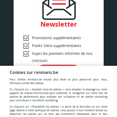
BINCHE
Rue Zéphirin Fontaine 76
BINCHE
BONCELLES
Newsletter
Rue De Tilff 53-55
BONCELLES
BOOM
Promotions supplémentaires
Kerkhofstraat 377
BOOM
Points Extra supplémentaires
BOUILLON
Soyez les premiers informés de nos
Rue de la Sentinelle 66/2
BOUILLON
concours
BOUSSU
Rue Neuve 101
Ok!
Cookies sur renmans.be
BOUSSU
Pour rendre renmans.be encore plus facile et plus personnel pour vous,
BRAINE-LE-COMTE
Renmans utilise des cookies.
Chaussée de Bruxelles 176
En cliquant sur « Accepter tous les cookies », vous acceptez le stockage sur votre
Braine-le-Comte
appareil de cookies fonctionnels pour améliorer la navigation sur notre site, de
cookies de performance pour analyser son utilisation et de cookies marketing
BRAKEL
Nos prix comprennent toutes les taxes, la TVA, les droits et les
pour contribuer à nos efforts marketing.
Geraardsbergsestraat 18
services.
BRAKEL
En cliquant sur «Paramétrer les cookies » à partir de la bannière ou sur notre
page relative à notre politique de cookies, vous pouvez à tout moment activer ou
BUIZINGEN
désactiver les cookies qui ne sont pas strictement nécessaires pour le bon
Cookies
-
Confidentialité
-
Conditions générales
-