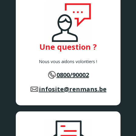
AVELGEM
AWANS
Rue de Bruxelles 86
Awans
BARVAUX
Rue de l'Industrie 2/1
BARVAUX
Une question ?
BEAURAING
Rue De Rochefort 173-175
BEAURAING
Nous vous aidons volontiers !
BERTEM
Tervuursesteenweg 167
0800/90002
BERTEM
BERTRIX
Rue des Corettes 5
infosite@renmans.be
BERTRIX
BEVEREN-WAAS 2
Peter Benoitlaan 79
BEVEREN Waas
BIERBEEK
Tiensesteenweg 1C
BIERBEEK