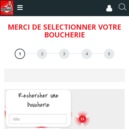
Aller
au
R
contenu
e
principal
c
MERCI DE SELECTIONNER VOTRE
h
BOUCHERIE
e
r
c
h
e
r
Rechercher une
3
boucherie
2
17
5
13
19