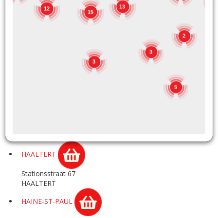
1
13
12
GOZEE
15
Rue de Marchienne 180A
2
GOZEE
3
GRACE-HOLLOGNE
3
Rue Hector Denis 12
5
GRACE HOLLOGNE
HAACHT
Rijmenamsesteenweg 35
HAACHT
HAALTERT
Stationsstraat 67
HAALTERT
HAINE-ST-PAUL