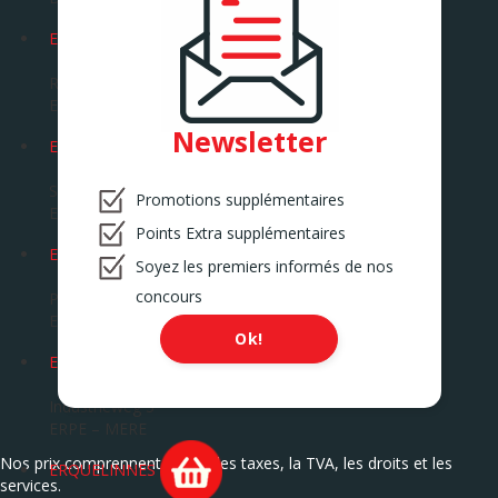
EGHEZEE
Route de la Bruyère 14
EGHEZEE
Newsletter
EKE
Savaanstraat 5
Promotions supplémentaires
EKE
Points Extra supplémentaires
ENGHIEN
Soyez les premiers informés de nos
concours
Pavé de Soignies 87
ENGHIEN
Ok!
ERPEMERE
Industrieweg 3
ERPE – MERE
Nos prix comprennent toutes les taxes, la TVA, les droits et les
ERQUELINNES
services.