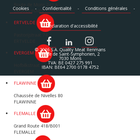
Route de Mons 242 A
Cookies
-
Confidentialité
-
Conditions générales
-
ERQUELINNES
ERTVELDE
Déclaration d'accessibilité
Pastorijstraat 74
ERTVELDE
© 2026 S.A. Quality Meat Renmans
EVERGEM
Place de Saint-Symphorien, 2
7030 Mons
TVA: BE 0427 275 991
Hofbilkstraat 23
IBAN: BE64 2700 0178 4752
EVERGEM
FLAWINNE
Chaussée de Nivelles 80
FLAWINNE
FLEMALLE
Grand Route 418/B001
FLEMALLE