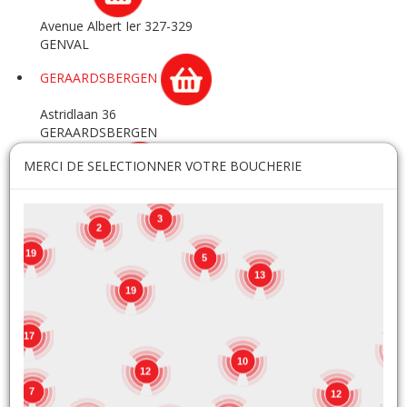
Avenue Albert Ier 327-329
GENVAL
GERAARDSBERGEN
Astridlaan 36
GERAARDSBERGEN
MERCI DE SELECTIONNER VOTRE BOUCHERIE
GERPINNES
Rue de Bertransart 72
GERPINNES
3
2
GHLIN
19
5
13
Chemin des Baudarts 14
19
GHLIN
17
GOSSELIES
8
10
12
Rue des Emailleries 8A
7
GOSSELIES
12