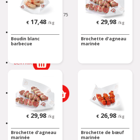
BEAURAING
Rue De Rochefort 173-175
17,48
29,98
BEAURAING
€
€
/kg
/kg
BERTEM
Boudin blanc
Brochette d'agneau
barbecue
marinée
Tervuursesteenweg 167
BERTEM
BERTRIX
Rue des Corettes 5
BERTRIX
BEVEREN-WAAS 2
Peter Benoitlaan 79
BEVEREN Waas
29,98
26,98
€
€
/kg
/kg
BIERBEEK
Brochette d'agneau
Brochette de bœuf
Tiensesteenweg 1C
marinée
marinée