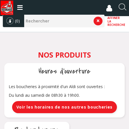
Aller
au
R
contenu
e
AFFINER
principal
(0)
LA
c
RECHERCHE
h
e
r
c
NOS PRODUITS
h
e
r
Heures d'ouverture
Les boucheries à proximité d'un Aldi sont ouvertes :
Du lundi au samedi de 08h30 à 19h00.
Voir les horaires de nos autres boucheries