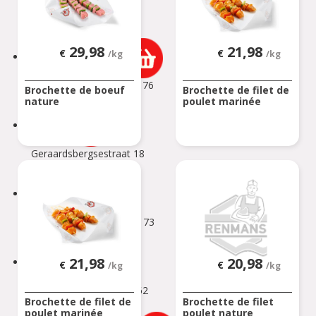
Rue Neuve 101
BOUSSU
29,98
21,98
€
€
/kg
/kg
BRAINE-LE-COMTE
Chaussée de Bruxelles 176
Brochette de boeuf
Brochette de filet de
Braine-le-Comte
nature
poulet marinée
BRAKEL
Geraardsbergsestraat 18
BRAKEL
BUIZINGEN
Alsembergsesteenweg 173
BUIZINGEN
21,98
20,98
CHAMPION
€
€
/kg
/kg
Chaussée de Louvain 562
Brochette de filet de
Brochette de filet
CHAMPION
poulet marinée
poulet nature