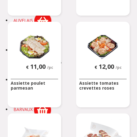
Rue de Soignies
ATH
AUVELAIS
Rue de l'Essor 1/8
AUVELAIS
AVELGEM
Doorniksesteenweg 165
11,00
12,00
€
€
/pc
/pc
AVELGEM
AWANS
Assiette poulet
Assiette tomates
parmesan
crevettes roses
Rue de Bruxelles 86
Awans
BARVAUX
Rue de l'Industrie 2/1
BARVAUX