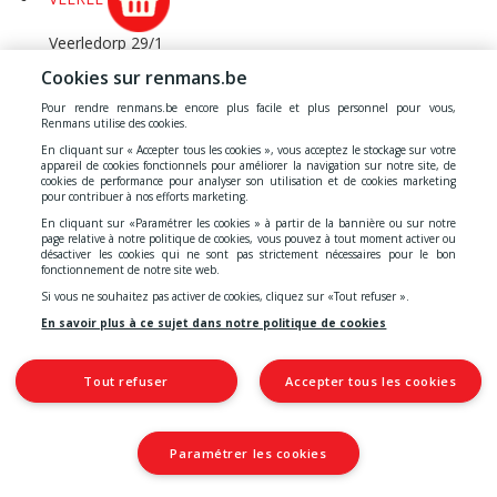
Veerledorp 29/1
VEERLE
Cookies sur renmans.be
VILVOORDE 2
Pour rendre renmans.be encore plus facile et plus personnel pour vous,
Renmans utilise des cookies.
Leuvensesteenweg 229
En cliquant sur « Accepter tous les cookies », vous acceptez le stockage sur votre
appareil de cookies fonctionnels pour améliorer la navigation sur notre site, de
VILVOORDE
cookies de performance pour analyser son utilisation et de cookies marketing
pour contribuer à nos efforts marketing.
VIRTON
En cliquant sur «Paramétrer les cookies » à partir de la bannière ou sur notre
page relative à notre politique de cookies, vous pouvez à tout moment activer ou
désactiver les cookies qui ne sont pas strictement nécessaires pour le bon
Faubourg d'Arrival 65
fonctionnement de notre site web.
VIRTON
Si vous ne souhaitez pas activer de cookies, cliquez sur «Tout refuser ».
VOSSEM
En savoir plus à ce sujet dans notre politique de cookies
Collège van Luxemburglaan 2
Tout refuser
Accepter tous les cookies
VOSSEM
VOTTEM
Paramétrer les cookies
Rue des Tendeurs 1
VOTTEM