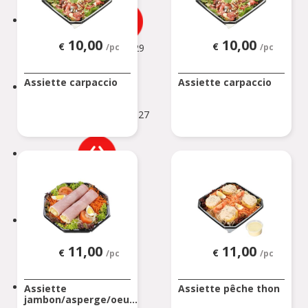
ANDERLECHT 2
10,00
10,00
€
€
Avenue Marius Renard 29
/pc
/pc
ANDERLECHT
Assiette carpaccio
Assiette carpaccio
ANDERLUES
Chaussée de Charleroi 127
ANDERLUES
ANTOING
Rue Louvieaux 5
ANTOING
ASSENEDE
Molenstraat 77-79
11,00
11,00
€
€
/pc
/pc
ASSENEDE
ATH
Assiette
Assiette pêche thon
jambon/asperge/oeu...