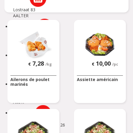
Lostraat 83
AALTER
AARSCHOT
Herseltsesteenweg 82
AARSCHOT
AFFLIGEM
7,28
10,00
€
€
/kg
/pc
Bleregemstraat 1
AFFLIGEM
Ailerons de poulet
Assiette américain
marinés
AMAY
Chaussée de Liège 7 B
AMAY
ANDENNE
Avenue de la Belle Mine 26
ANDENNE