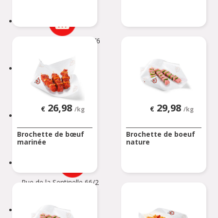
BIERBEEK
BINCHE
Rue Zéphirin Fontaine 76
BINCHE
BONCELLES
Rue De Tilff 53-55
BONCELLES
26,98
29,98
€
€
/kg
/kg
BOOM
Brochette de bœuf
Brochette de boeuf
Kerkhofstraat 377
marinée
nature
BOOM
BOUILLON
Rue de la Sentinelle 66/2
BOUILLON
BOUSSU