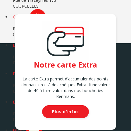
Rue de Trazegnies 173
COURCELLES
COUVIN
Route Charlemagne 23
COUVIN
DEINZE
Hoek Kortrijksesteenweg / Katteputstraat 1
Notre carte Extra
DEINZE
DENDERLEEUW 1
La carte Extra permet d'accumuler des points
donnant droit à des chèques Extra d’une valeur
Kasteelstraat 17
de 4€ à faire valoir dans nos boucheries
DENDERLEEUW
Renmans.
DESTELBERGEN
Plus d'infos
Dendermondsesteenweg 263
DESTELBERGEN
DIEST