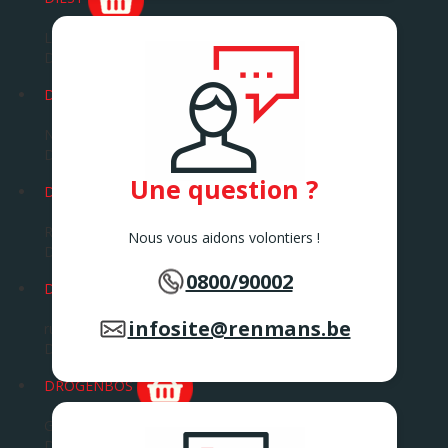
Leuvensesteenweg 72
DIEST
DILBEEK
Ninoofsesteenweg 360 B
DILBEEK
Une question ?
DINANT
Rue St. Jacques 357
Nous vous aidons volontiers !
DINANT
0800/90002
DOUR
infosite@renmans.be
rue de la Corderie 18
Dour
DROGENBOS
Grote Baan 240
DROGENBOS