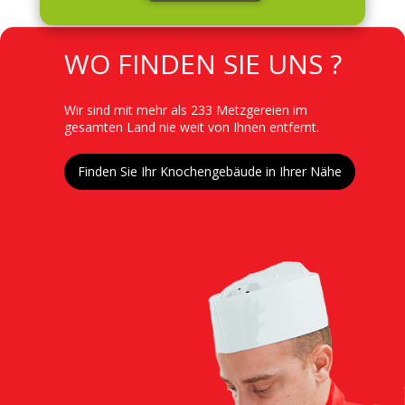
TITRE
WO FINDEN SIE UNS ?
Contenu
Wir sind mit mehr als 233 Metzgereien im
gesamten Land nie weit von Ihnen entfernt.
Lien
Finden Sie Ihr Knochengebäude in Ihrer Nähe
Image