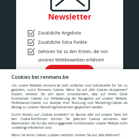
Newsletter
Zusätzliche Angebote
Zusätzliche Extra Punkte
Gehören Sie zu den Ersten, die von
unseren Wettbewerben erfahren!
Ok!
Cookies bei renmans.be
Um unsere Websites renmans.be noch einfacher und individueller für Sie zu
gestalten, nutzt Renmans Cookies. Wenn Sie auf „Alle Cookies akzeptieren“
klicken, erklären Sie sich damit einverstanden, dass auf Ihrem Gerät
funktionale Cookies zur Verbesserung der Navigation auf unserer Website,
Performance-Cookies zur Analyse ihrer Nutzung und Marketing-Cookies als
Unsere Preise verstehen sich inklusive aller Steuern, MwSt.,
Beitrag zu unseren Marketingmaßnahmen gespeichert werden.
Gebühren, Abgaben und Dienstleistungen.
Durch Klicken auf „Cookies einstellen“ im Banner oder auf unserer Seite mit
den Cookie-Richtlinien können Sie jederzeit Cookies aktivieren oder
deaktivieren, die für das ordnungsgemäße Funktionieren unserer Website nicht
Cookies
-
Datenschutzerklärung
-
Allgemeinen
unbedingt erforderlich sind.
Wenn Sie keine Cookies zulassen möchten, klicken Sie auf „Alle ablehnen“.