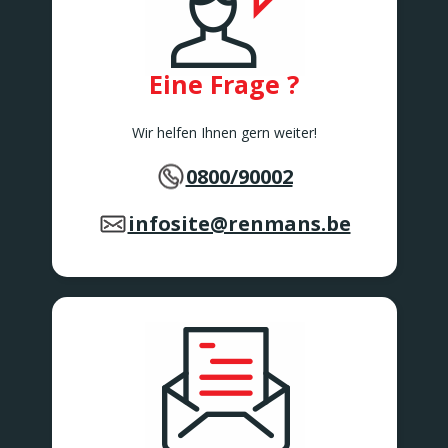
Rue de Bruxelles 86
Awans
BARVAUX
Rue de l'Industrie 2/1
Eine Frage ?
BARVAUX
BEAURAING
Wir helfen Ihnen gern weiter!
Rue De Rochefort 173-175
BEAURAING
0800/90002
BERTEM
Tervuursesteenweg 167
BERTEM
infosite@renmans.be
BERTRIX
Rue des Corettes 5
BERTRIX
BEVEREN-WAAS 2
Peter Benoitlaan 79
BEVEREN Waas
BIERBEEK
Tiensesteenweg 1C
BIERBEEK
BINCHE
Rue Zéphirin Fontaine 76