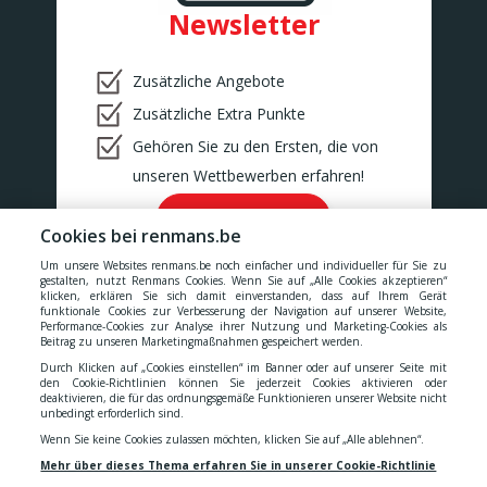
BINCHE
Newsletter
BONCELLES
Rue De Tilff 53-55
BONCELLES
Zusätzliche Angebote
BOOM
Zusätzliche Extra Punkte
Kerkhofstraat 377
BOOM
Gehören Sie zu den Ersten, die von
BOUILLON
unseren Wettbewerben erfahren!
Rue de la Sentinelle 66/2
BOUILLON
Ok!
Cookies bei renmans.be
BOUSSU
Rue Neuve 101
Um unsere Websites renmans.be noch einfacher und individueller für Sie zu
BOUSSU
gestalten, nutzt Renmans Cookies. Wenn Sie auf „Alle Cookies akzeptieren“
klicken, erklären Sie sich damit einverstanden, dass auf Ihrem Gerät
BRAINE-LE-COMTE
funktionale Cookies zur Verbesserung der Navigation auf unserer Website,
Chaussée de Bruxelles 176
Performance-Cookies zur Analyse ihrer Nutzung und Marketing-Cookies als
Unsere Preise verstehen sich inklusive aller Steuern, MwSt.,
Braine-le-Comte
Beitrag zu unseren Marketingmaßnahmen gespeichert werden.
Gebühren, Abgaben und Dienstleistungen.
Durch Klicken auf „Cookies einstellen“ im Banner oder auf unserer Seite mit
BRAKEL
den Cookie-Richtlinien können Sie jederzeit Cookies aktivieren oder
Geraardsbergsestraat 18
deaktivieren, die für das ordnungsgemäße Funktionieren unserer Website nicht
Cookies
-
Datenschutzerklärung
-
Allgemeinen
BRAKEL
unbedingt erforderlich sind.
BUIZINGEN
Wenn Sie keine Cookies zulassen möchten, klicken Sie auf „Alle ablehnen“.
Alsembergsesteenweg 173
Geschäftsbedingungen
-
Erklärung zur Barrierefreiheit
Mehr über dieses Thema erfahren Sie in unserer Cookie-Richtlinie
BUIZINGEN