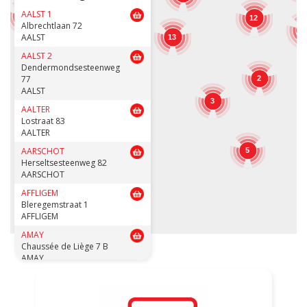
12
AALST 1
7
12
Albrechtlaan 72
1
AALST
13
12
15
AALST 2
Dendermondsesteenweg
77
2
AALST
3
AALTER
3
Lostraat 83
AALTER
AARSCHOT
5
Herseltsesteenweg 82
AARSCHOT
AFFLIGEM
Bleregemstraat 1
AFFLIGEM
AMAY
Chaussée de Liège 7 B
AMAY
ANDENNE
Avenue de la Belle Mine 26
ANDENNE