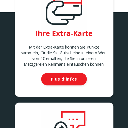
ANDERLECHT 2
Avenue Marius Renard 29
ANDERLECHT
ANDERLUES
Chaussée de Charleroi 127
Ihre Extra-Karte
ANDERLUES
ANTOING
Rue Louvieaux 5
Mit der Extra-Karte können Sie Punkte
ANTOING
sammeln, für die Sie Gutscheine in einem Wert
ASSENEDE
von 4€ erhalten, die Sie in unseren
Molenstraat 77-79
Metzgereien Renmans eintauschen können.
ASSENEDE
ATH
Plus d'infos
Rue de Soignies
ATH
AUVELAIS
Rue de l'Essor 1/8
AUVELAIS
AVELGEM
Doorniksesteenweg 165
AVELGEM
AWANS