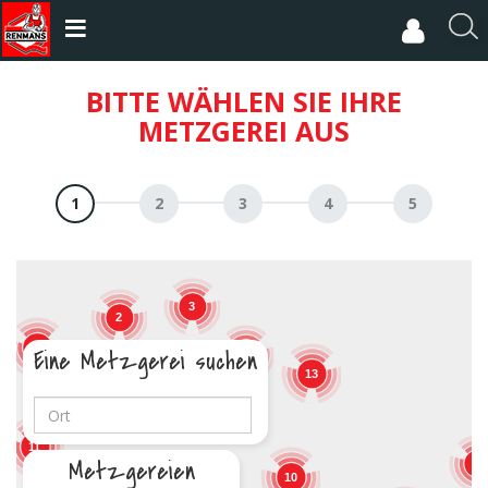
Direkt
zum
R
Inhalt
e
c
BITTE WÄHLEN SIE IHRE
h
METZGEREI AUS
e
r
c
h
e
r
3
2
17
Eine Metzgerei suchen
5
13
19
11
Metzgereien
9
10