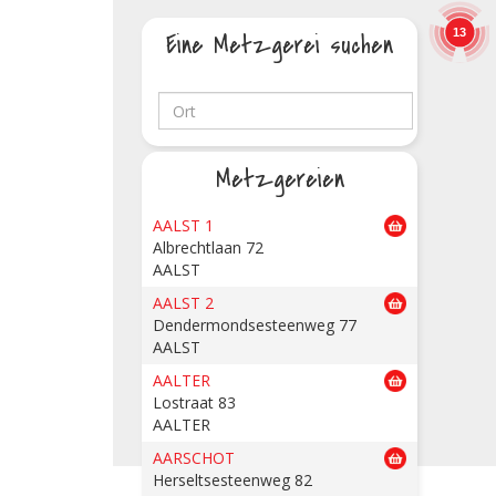
13
Eine Metzgerei suchen
Metzgereien
AALST 1
Albrechtlaan 72
AALST
AALST 2
Dendermondsesteenweg 77
AALST
AALTER
Lostraat 83
AALTER
AARSCHOT
Herseltsesteenweg 82