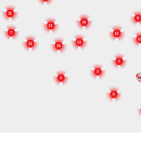
11
8
10
12
7
12
1
13
12
15
2
3
3
5