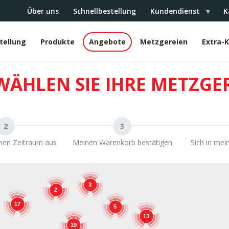
Über uns
Schnellbestellung
Kundendienst
K
tellung
Produkte
Angebote
Metzgereien
Extra-
r
WÄHLEN SIE IHRE METZGE
inen Zeitraum aus
Meinen Warenkorb bestätigen
Sich in mei
3
2
17
5
13
19