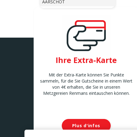
AARSCHOT
AFFLIGEM
Bleregemstraat 1
AFFLIGEM
AMAY
Chaussée de Liège 7 B
AMAY
ANDENNE
Ihre Extra-Karte
Avenue de la Belle Mine 26
ANDENNE
Mit der Extra-Karte können Sie Punkte
ANDERLECHT 2
sammeln, für die Sie Gutscheine in einem Wert
Avenue Marius Renard 29
von 4€ erhalten, die Sie in unseren
ANDERLECHT
Metzgereien Renmans eintauschen können.
ANDERLUES
Chaussée de Charleroi 127
ANDERLUES
ANTOING
Rue Louvieaux 5
Plus d'infos
ANTOING