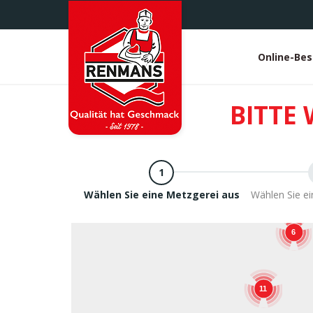
Direkt
zum
Inhalt
Online-Bes
White
heade
BITTE 
Wählen Sie eine Metzgerei aus
Wählen Sie e
6
11