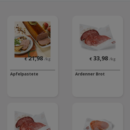
21,98
33,98
€
€
/kg
/kg
Apfelpastete
Ardenner Brot