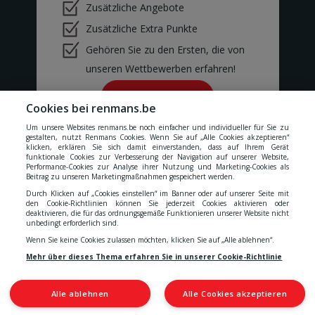
Zusätzliche Angebote
Rue De Tilff 53-55
BONCELLES
Zusätzliche Extra Punkte
BOOM
Gehören Sie zu den Ersten, die von
Kerkhofstraat 377
BOOM
unseren Wettbewerben erfahren!
BOUILLON
Rue de la Sentinelle 66/2
Ok!
Cookies bei renmans.be
BOUILLON
BOUSSU
Um unsere Websites renmans.be noch einfacher und individueller für Sie zu
Rue Neuve 101
gestalten, nutzt Renmans Cookies. Wenn Sie auf „Alle Cookies akzeptieren“
klicken, erklären Sie sich damit einverstanden, dass auf Ihrem Gerät
BOUSSU
funktionale Cookies zur Verbesserung der Navigation auf unserer Website,
BRAINE-LE-COMTE
Performance-Cookies zur Analyse ihrer Nutzung und Marketing-Cookies als
Unsere Preise verstehen sich inklusive aller Steuern, MwSt.,
Beitrag zu unseren Marketingmaßnahmen gespeichert werden.
Chaussée de Bruxelles 176
Gebühren, Abgaben und Dienstleistungen.
Braine-le-Comte
Durch Klicken auf „Cookies einstellen“ im Banner oder auf unserer Seite mit
den Cookie-Richtlinien können Sie jederzeit Cookies aktivieren oder
BRAKEL
Cookies
-
Datenschutzerklärung
-
Allgemeinen
deaktivieren, die für das ordnungsgemäße Funktionieren unserer Website nicht
Geraardsbergsestraat 18
unbedingt erforderlich sind.
BRAKEL
Wenn Sie keine Cookies zulassen möchten, klicken Sie auf „Alle ablehnen“.
BUIZINGEN
Geschäftsbedingungen
-
Erklärung zur Barrierefreiheit
Mehr über dieses Thema erfahren Sie in unserer Cookie-Richtlinie
Alsembergsesteenweg 173
BUIZINGEN
CHAMPION
Alle ablehnen
Alle Cookies akzeptieren
Chaussée de Louvain 562
© 2026 S.A. Quality Meat Renmans