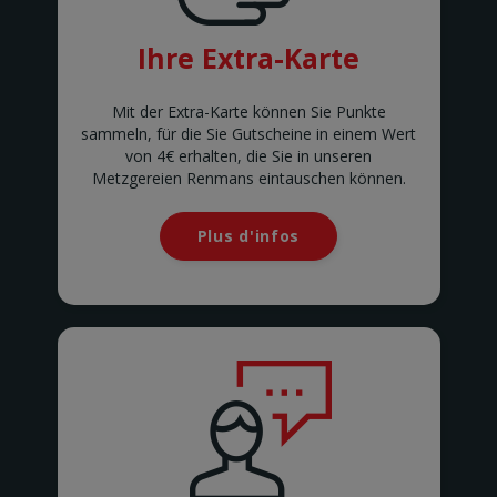
Avenue Marius Renard 29
ANDERLECHT
Ihre Extra-Karte
ANDERLUES
Chaussée de Charleroi 127
ANDERLUES
Mit der Extra-Karte können Sie Punkte
ANTOING
sammeln, für die Sie Gutscheine in einem Wert
Rue Louvieaux 5
von 4€ erhalten, die Sie in unseren
ANTOING
Metzgereien Renmans eintauschen können.
ASSENEDE
Molenstraat 77-79
ASSENEDE
Plus d'infos
ATH
Rue de Soignies
ATH
AUVELAIS
Rue de l'Essor 1/8
AUVELAIS
AVELGEM
Doorniksesteenweg 165
AVELGEM
AWANS
Rue de Bruxelles 86