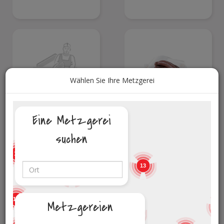
Wählen Sie Ihre Metzgerei
21,98
13,98
€
€
/kg
/kg
Eine Metzgerei
Birnenpastete
Blutwurst
suchen
3
2
19
5
13
19
17
Metzgereien
8
10
12