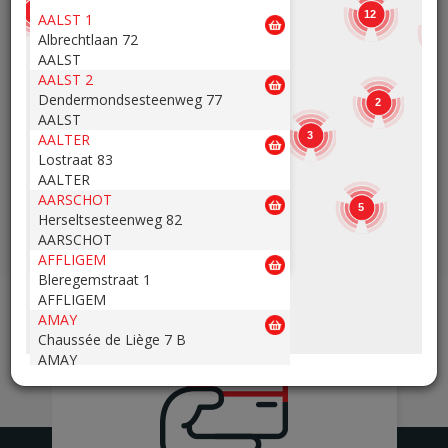
7
12
AALST 1
1
Albrechtlaan 72
13
12
13,98
2,48
15
€
€
AALST
/kg
/St
AALST 2
Dendermondsesteenweg 77
2
Blutwurst
Cervelatwurst
AALST
Schwein
3
AALTER
3
Lostraat 83
AALTER
AARSCHOT
5
Seitennummerierung
Herseltsesteenweg 82
Aktuelle
1
Page
2
Page
3
Page
4
Page
5
Page
6
Page
7
Page
8
Nächste
››
Letzte
Letztes
AARSCHOT
Seite
Seite
Seite
AFFLIGEM
Bleregemstraat 1
AFFLIGEM
AMAY
Chaussée de Liège 7 B
AMAY
ANDENNE
Avenue de la Belle Mine 26
ANDENNE
ANDERLECHT 2