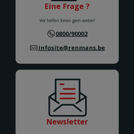
Awans
Eine Frage ?
BARVAUX
Rue de l'Industrie 2/1
BARVAUX
Wir helfen Ihnen gern weiter!
BEAURAING
Rue De Rochefort 173-175
0800/90002
BEAURAING
BERTEM
infosite@renmans.be
Tervuursesteenweg 167
BERTEM
BERTRIX
Rue des Corettes 5
BERTRIX
BEVEREN-WAAS 2
Peter Benoitlaan 79
BEVEREN Waas
BIERBEEK
Tiensesteenweg 1C
BIERBEEK
BINCHE
Newsletter
Rue Zéphirin Fontaine 76
BINCHE
BONCELLES