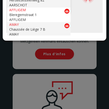
AARSCHOT
AFFLIGEM
Ihre Extra-Karte
Bleregemstraat 1
AFFLIGEM
AMAY
Mit der Extra-Karte können Sie Punkte
Chaussée de Liège 7 B
sammeln, für die Sie Gutscheine in einem Wert
AMAY
von 4€ erhalten, die Sie in unseren
ANDENNE
Metzgereien Renmans eintauschen können.
Avenue de la Belle Mine 26
ANDENNE
ANDERLECHT 2
Plus d'infos
Avenue Marius Renard 29
ANDERLECHT
ANDERLUES
Chaussée de Charleroi 127
ANDERLUES
ANTOING
Rue Louvieaux 5
ANTOING
ASSENEDE
Molenstraat 77-79
ASSENEDE