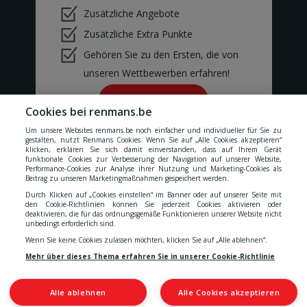
Rue des Corettes 5
Zusätzliche Angebote
BERTRIX
BEVEREN-WAAS 2
Zusätzliche Extra Punkte
Peter Benoitlaan 79
Gehören Sie zu den Ersten, die von
BEVEREN Waas
BIERBEEK
unseren Wettbewerben erfahren!
Tiensesteenweg 1C
BIERBEEK
Ok!
Cookies bei renmans.be
BINCHE
Rue Zéphirin Fontaine 76
Um unsere Websites renmans.be noch einfacher und individueller für Sie zu
BINCHE
gestalten, nutzt Renmans Cookies. Wenn Sie auf „Alle Cookies akzeptieren“
klicken, erklären Sie sich damit einverstanden, dass auf Ihrem Gerät
BONCELLES
funktionale Cookies zur Verbesserung der Navigation auf unserer Website,
Rue De Tilff 53-55
Performance-Cookies zur Analyse ihrer Nutzung und Marketing-Cookies als
Unsere Preise verstehen sich inklusive aller Steuern, MwSt.,
Beitrag zu unseren Marketingmaßnahmen gespeichert werden.
BONCELLES
Gebühren, Abgaben und Dienstleistungen.
BOOM
Durch Klicken auf „Cookies einstellen“ im Banner oder auf unserer Seite mit
den Cookie-Richtlinien können Sie jederzeit Cookies aktivieren oder
Kerkhofstraat 377
Cookies
-
Datenschutzerklärung
-
Allgemeinen
deaktivieren, die für das ordnungsgemäße Funktionieren unserer Website nicht
BOOM
unbedingt erforderlich sind.
BOUILLON
Wenn Sie keine Cookies zulassen möchten, klicken Sie auf „Alle ablehnen“.
Rue de la Sentinelle 66/2
Geschäftsbedingungen
-
Erklärung zur Barrierefreiheit
Mehr über dieses Thema erfahren Sie in unserer Cookie-Richtlinie
BOUILLON
BOUSSU
Rue Neuve 101
Alle ablehnen
Alle Cookies akzeptieren
BOUSSU
© 2026 S.A. Quality Meat Renmans