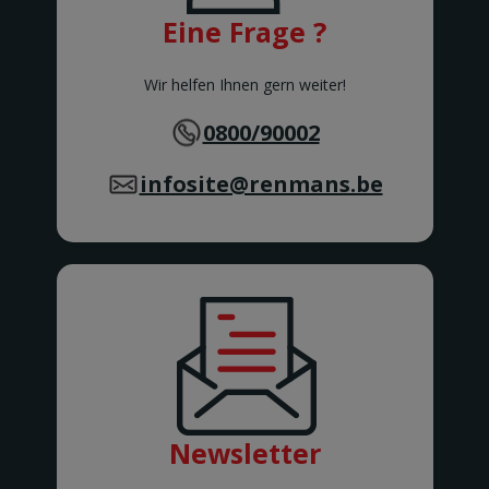
ATH
Eine Frage ?
Rue de Soignies
ATH
AUVELAIS
Wir helfen Ihnen gern weiter!
Rue de l'Essor 1/8
AUVELAIS
0800/90002
AVELGEM
Doorniksesteenweg 165
infosite@renmans.be
AVELGEM
AWANS
Rue de Bruxelles 86
Awans
BARVAUX
Rue de l'Industrie 2/1
BARVAUX
BEAURAING
Rue De Rochefort 173-175
BEAURAING
BERTEM
Tervuursesteenweg 167
Newsletter
BERTEM
BERTRIX