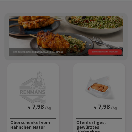
7,98
7,98
€
€
/kg
/kg
Oberschenkel vom
Ofenfertiges,
Hähnchen Natur
gewürztes
Hüchnchen