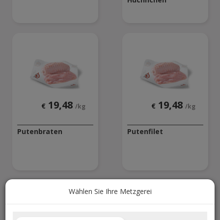
19,48
19,48
€
€
/kg
/kg
Putenbraten
Putenfilet
Wählen Sie Ihre Metzgerei