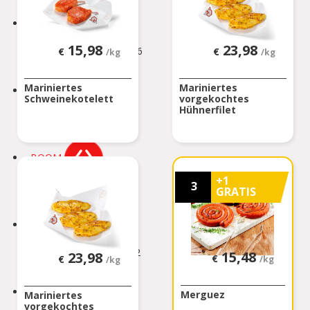
BINCHE
15,98
23,98
Rue Zéphirin Fontaine 76
€
€
/kg
/kg
BINCHE
Mariniertes
Mariniertes
BONCELLES
Schweinekotelett
vorgekochtes
Hühnerfilet
Rue De Tilff 53-55
BONCELLES
BOOM
+1
Kerkhofstraat 377
3
GRATIS
BOOM
BOUILLON
Rue de la Sentinelle 66/2
15,48
23,98
€
€
/kg
/kg
BOUILLON
BOUSSU
Merguez
Mariniertes
vorgekochtes