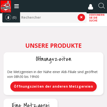
Direkt
zum
R
Inhalt
e
VERFEINERN
(0)
SIE DIE
c
SUCHE
h
e
r
c
UNSERE PRODUKTE
h
e
r
Öffnungszeiten
Die Metzgereien in der Nähe einer Aldi-Filiale sind geöffnet
von 08h30 bis 19h00
Öffnungszeiten der anderen Metzgereien
Eine Metzgerei