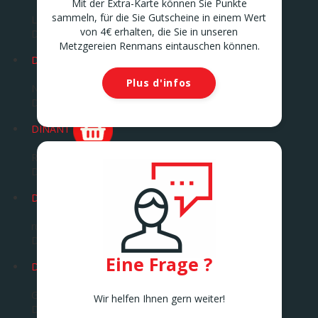
Mit der Extra-Karte können Sie Punkte
sammeln, für die Sie Gutscheine in einem Wert
Leuvensesteenweg 72
von 4€ erhalten, die Sie in unseren
DIEST
Metzgereien Renmans eintauschen können.
DILBEEK
Plus d'infos
Ninoofsesteenweg 360 B
DILBEEK
DINANT
Rue St. Jacques 357
DINANT
DOUR
rue de la Corderie 18
Dour
Eine Frage ?
DROGENBOS
Grote Baan 240
Wir helfen Ihnen gern weiter!
DROGENBOS