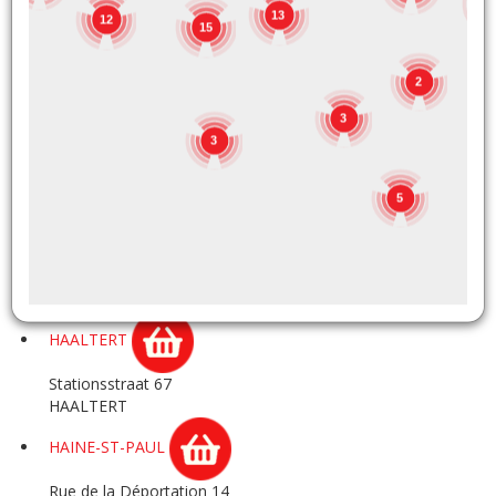
1
GOZEE
13
12
15
Rue de Marchienne 180A
GOZEE
2
3
GRACE-HOLLOGNE
3
Rue Hector Denis 12
GRACE HOLLOGNE
5
HAACHT
Rijmenamsesteenweg 35
HAACHT
HAALTERT
Stationsstraat 67
HAALTERT
HAINE-ST-PAUL
Rue de la Déportation 14