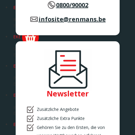
0800/90002
EGHEZEE
infosite@renmans.be
Route de la Bruyère 14
EGHEZEE
EKE
Savaanstraat 5
EKE
ENGHIEN
Pavé de Soignies 87
ENGHIEN
Newsletter
ERPEMERE
Industrieweg 3
Zusätzliche Angebote
ERPE – MERE
Zusätzliche Extra Punkte
ERQUELINNES
Gehören Sie zu den Ersten, die von