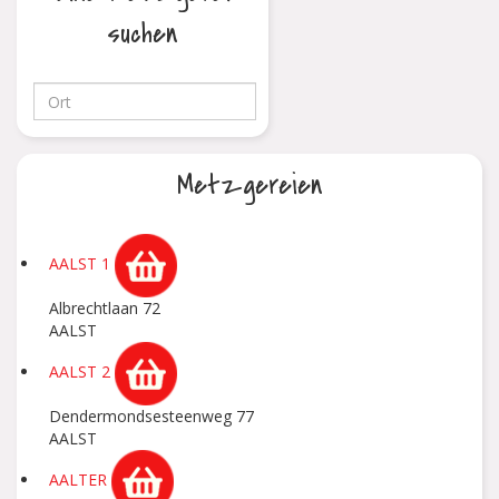
suchen
Metzgereien
AALST 1
Albrechtlaan 72
AALST
AALST 2
Dendermondsesteenweg 77
AALST
AALTER