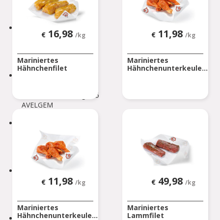
ATH
AUVELAIS
16,98
11,98
€
€
/kg
/kg
Rue de l'Essor 1/8
AUVELAIS
Mariniertes
Mariniertes
Hähnchenfilet
Hähnchenunterkeule...
AVELGEM
Doorniksesteenweg 165
AVELGEM
AWANS
Rue de Bruxelles 86
Awans
BARVAUX
11,98
49,98
€
€
/kg
/kg
Rue de l'Industrie 2/1
BARVAUX
Mariniertes
Mariniertes
Hähnchenunterkeule...
Lammfilet
BEAURAING