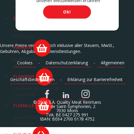
unseren Wettbewerben erfahren!
Route de Mons 242 A
ERQUELINNES
Ok!
ERTVELDE
Pastorijstraat 74
ERTVELDE
Unsere Preise verstehen sich inklusive aller Steuern, MwSt.,
EVERGEM
Gebühren, Abgaben und Dienstleistungen.
Hofbilkstraat 23
Cookies
-
Datenschutzerklärung
-
Allgemeinen
EVERGEM
FLAWINNE
Geschäftsbedingungen
-
Erklärung zur Barrierefreiheit
Chaussée de Nivelles 80
FLAWINNE
© 2026 S.A. Quality Meat Renmans
FLEMALLE
Place de Saint-Symphorien, 2
7030 Mons
TVA: BE 0427 275 991
Grand Route 418/B001
IBAN: BE64 2700 0178 4752
FLEMALLE