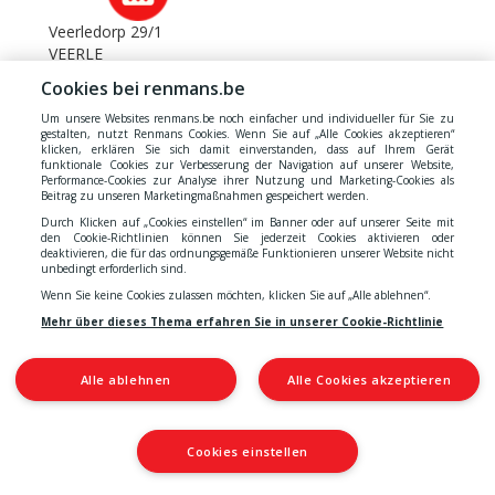
Veerledorp 29/1
VEERLE
Cookies bei renmans.be
VILVOORDE 2
Um unsere Websites renmans.be noch einfacher und individueller für Sie zu
gestalten, nutzt Renmans Cookies. Wenn Sie auf „Alle Cookies akzeptieren“
Leuvensesteenweg 229
klicken, erklären Sie sich damit einverstanden, dass auf Ihrem Gerät
VILVOORDE
funktionale Cookies zur Verbesserung der Navigation auf unserer Website,
Performance-Cookies zur Analyse ihrer Nutzung und Marketing-Cookies als
Beitrag zu unseren Marketingmaßnahmen gespeichert werden.
VIRTON
Durch Klicken auf „Cookies einstellen“ im Banner oder auf unserer Seite mit
den Cookie-Richtlinien können Sie jederzeit Cookies aktivieren oder
Faubourg d'Arrival 65
deaktivieren, die für das ordnungsgemäße Funktionieren unserer Website nicht
VIRTON
unbedingt erforderlich sind.
Wenn Sie keine Cookies zulassen möchten, klicken Sie auf „Alle ablehnen“.
VOSSEM
Mehr über dieses Thema erfahren Sie in unserer Cookie-Richtlinie
Collège van Luxemburglaan 2
VOSSEM
Alle ablehnen
Alle Cookies akzeptieren
VOTTEM
Cookies einstellen
Rue des Tendeurs 1
VOTTEM