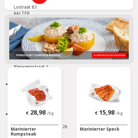
Lostraat 83
AALTER
AARSCHOT
Herseltsesteenweg 82
AARSCHOT
AFFLIGEM
Bleregemstraat 1
AFFLIGEM
AMAY
Chaussée de Liège 7 B
AMAY
28,98
15,98
€
€
/kg
/kg
ANDENNE
Avenue de la Belle Mine 26
Marinierter
Marinierter Speck
ANDENNE
Rumpsteak