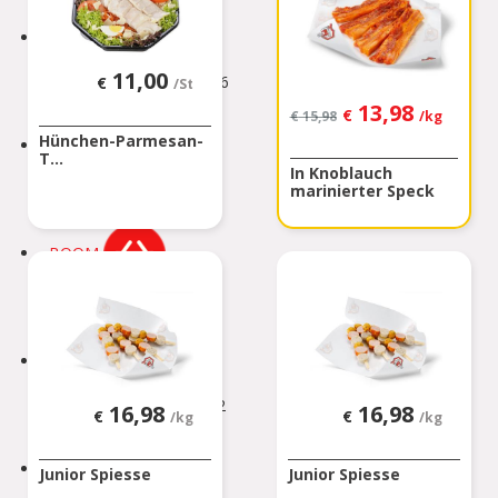
BINCHE
11,00
Rue Zéphirin Fontaine 76
€
/St
BINCHE
13,98
€
€
15,98
/kg
Hünchen-Parmesan-
BONCELLES
T...
In Knoblauch
Rue De Tilff 53-55
marinierter Speck
BONCELLES
BOOM
Kerkhofstraat 377
BOOM
BOUILLON
Rue de la Sentinelle 66/2
16,98
16,98
€
€
/kg
/kg
BOUILLON
BOUSSU
Junior Spiesse
Junior Spiesse