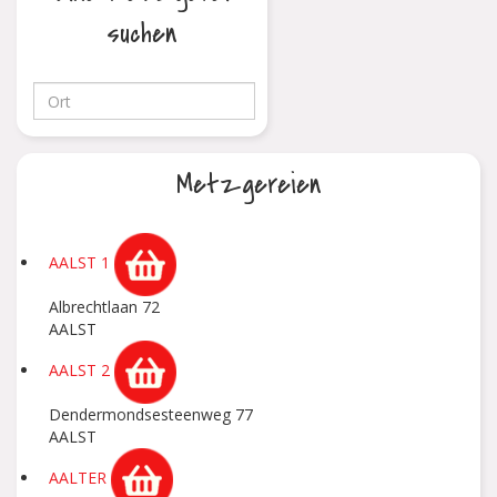
suchen
Metzgereien
AALST 1
Albrechtlaan 72
AALST
AALST 2
Dendermondsesteenweg 77
AALST
AALTER