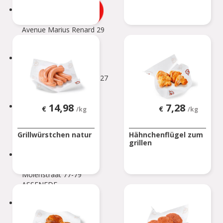
ANDERLECHT 2
Avenue Marius Renard 29
ANDERLECHT
ANDERLUES
Chaussée de Charleroi 127
ANDERLUES
14,98
7,28
ANTOING
€
€
/kg
/kg
Rue Louvieaux 5
Grillwürstchen natur
Hähnchenflügel zum
ANTOING
grillen
ASSENEDE
Molenstraat 77-79
ASSENEDE
ATH
Rue de Soignies