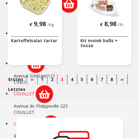
CHAUMONT GISTOUX
Chaussée de Huy 306
CHAUMONT-GISTOUX
9,98
8,98
€
€
/kg
/St
CHIMAY
Kartoffelsalat tartar
Kit moink balls +
Sosse
Chaussée de Couvin 87
CHIMAY
CINEY
Seitennummerierung
Avenue Schlögel 121
Erste
Ersten
Vorherige
‹‹
Page
1
Page
2
Aktuelle
3
Page
4
Page
5
Page
6
Page
7
Page
8
Nächst
››
CINEY
Seite
Seite
Seite
Seite
Letzte
Letztes
COUILLET
Seite
Avenue de Philippeville 223
COUILLET
COURCELLES
Rue de Trazegnies 173