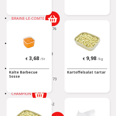
Rue Neuve 101
BOUSSU
BRAINE-LE-COMTE
Chaussée de Bruxelles 176
Braine-le-Comte
BRAKEL
Geraardsbergsestraat 18
3,68
9,98
€
€
BRAKEL
/St
/kg
BUIZINGEN
Kalte Barbecue
Kartoffelsalat tartar
Sosse
Alsembergsesteenweg 173
BUIZINGEN
CHAMPION
Chaussée de Louvain 562
CHAMPION