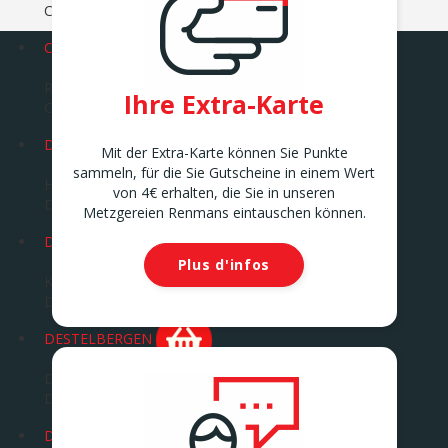
COURCELLES
COUVIN
Route Charlemagne 23
Ihre Extra-Karte
COUVIN
DEINZE
Mit der Extra-Karte können Sie Punkte
sammeln, für die Sie Gutscheine in einem Wert
Hoek Kortrijksesteenweg / Katteputstraat 1
von 4€ erhalten, die Sie in unseren
DEINZE
Metzgereien Renmans eintauschen können.
DENDERLEEUW 1
Plus d'infos
Kasteelstraat 17
DENDERLEEUW
DESTELBERGEN
Dendermondsesteenweg 263
DESTELBERGEN
DIEST