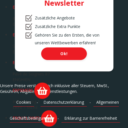
Newsletter
EGHEZEE
Zusätzliche Angebote
Route de la Bruyère 14
EGHEZEE
Zusätzliche Extra Punkte
EKE
Gehören Sie zu den Ersten, die von
unseren Wettbewerben erfahren!
Savaanstraat 5
EKE
Ok!
ENGHIEN
Pavé de Soignies 87
ENGHIEN
Unsere Preise verstehen sich inklusive aller Steuern, MwSt.,
ERPEMERE
Gebühren, Abgaben und Dienstleistungen.
Industrieweg 3
Cookies
-
Datenschutzerklärung
-
Allgemeinen
ERPE – MERE
ERQUELINNES
Geschäftsbedingungen
-
Erklärung zur Barrierefreiheit