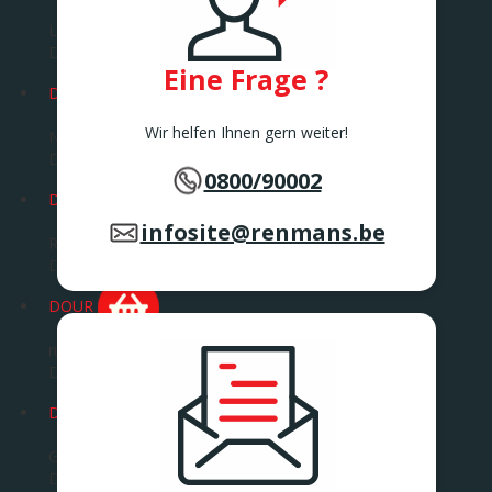
Leuvensesteenweg 72
DIEST
Eine Frage ?
DILBEEK
Wir helfen Ihnen gern weiter!
Ninoofsesteenweg 360 B
DILBEEK
0800/90002
DINANT
infosite@renmans.be
Rue St. Jacques 357
DINANT
DOUR
rue de la Corderie 18
Dour
DROGENBOS
Grote Baan 240
DROGENBOS