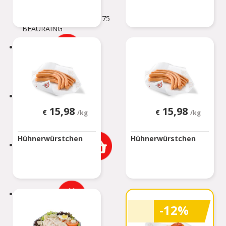
Rue De Rochefort 173-175
BEAURAING
BERTEM
Tervuursesteenweg 167
BERTEM
BERTRIX
15,98
15,98
€
€
/kg
/kg
Rue des Corettes 5
BERTRIX
Hühnerwürstchen
Hühnerwürstchen
BEVEREN-WAAS 2
Peter Benoitlaan 79
BEVEREN Waas
BIERBEEK
-12%
Tiensesteenweg 1C
BIERBEEK