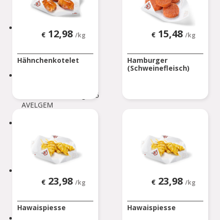
ATH
AUVELAIS
12,98
15,48
€
€
/kg
/kg
Rue de l'Essor 1/8
AUVELAIS
Hähnchenkotelet
Hamburger
(Schweinefleisch)
AVELGEM
Doorniksesteenweg 165
AVELGEM
AWANS
Rue de Bruxelles 86
Awans
BARVAUX
23,98
23,98
€
€
/kg
/kg
Rue de l'Industrie 2/1
BARVAUX
Hawaispiesse
Hawaispiesse
BEAURAING