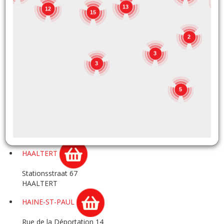
1
GOZEE
13
12
15
Rue de Marchienne 180A
GOZEE
2
3
GRACE-HOLLOGNE
3
Rue Hector Denis 12
GRACE HOLLOGNE
5
HAACHT
Rijmenamsesteenweg 35
HAACHT
HAALTERT
Stationsstraat 67
HAALTERT
HAINE-ST-PAUL
Rue de la Déportation 14