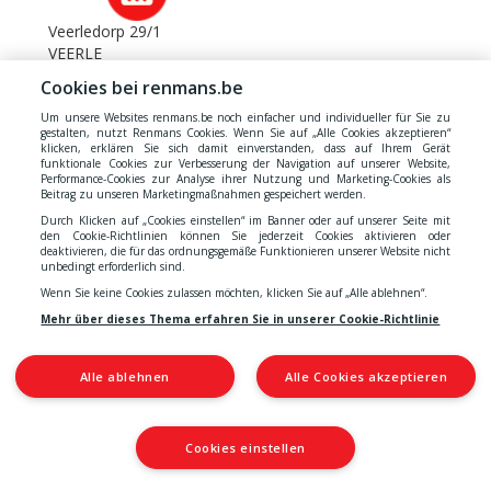
Veerledorp 29/1
VEERLE
Cookies bei renmans.be
VILVOORDE 2
Um unsere Websites renmans.be noch einfacher und individueller für Sie zu
gestalten, nutzt Renmans Cookies. Wenn Sie auf „Alle Cookies akzeptieren“
Leuvensesteenweg 229
klicken, erklären Sie sich damit einverstanden, dass auf Ihrem Gerät
VILVOORDE
funktionale Cookies zur Verbesserung der Navigation auf unserer Website,
Performance-Cookies zur Analyse ihrer Nutzung und Marketing-Cookies als
Beitrag zu unseren Marketingmaßnahmen gespeichert werden.
VIRTON
Durch Klicken auf „Cookies einstellen“ im Banner oder auf unserer Seite mit
den Cookie-Richtlinien können Sie jederzeit Cookies aktivieren oder
Faubourg d'Arrival 65
deaktivieren, die für das ordnungsgemäße Funktionieren unserer Website nicht
VIRTON
unbedingt erforderlich sind.
Wenn Sie keine Cookies zulassen möchten, klicken Sie auf „Alle ablehnen“.
VOSSEM
Mehr über dieses Thema erfahren Sie in unserer Cookie-Richtlinie
Collège van Luxemburglaan 2
VOSSEM
Alle ablehnen
Alle Cookies akzeptieren
VOTTEM
Cookies einstellen
Rue des Tendeurs 1
VOTTEM