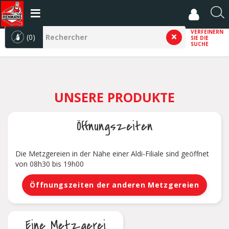
Direkt
zum
R
Inhalt
e
VERFEINERN
(0)
SIE DIE
c
SUCHE
h
e
r
c
UNSERE PRODUKTE
h
e
r
Öffnungszeiten
Die Metzgereien in der Nähe einer Aldi-Filiale sind geöffnet
von 08h30 bis 19h00
Öffnungszeiten der anderen Metzgereien
Eine Metzgerei