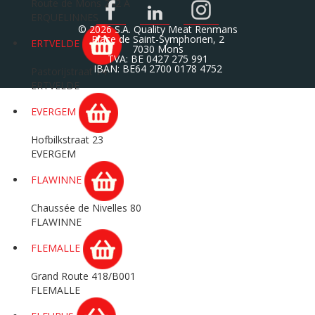
Route de Mons 242 A
ERQUELINNES
© 2026 S.A. Quality Meat Renmans
Place de Saint-Symphorien, 2
ERTVELDE
7030 Mons
TVA: BE 0427 275 991
IBAN: BE64 2700 0178 4752
Pastorijstraat 74
ERTVELDE
EVERGEM
Hofbilkstraat 23
EVERGEM
FLAWINNE
Chaussée de Nivelles 80
FLAWINNE
FLEMALLE
Grand Route 418/B001
FLEMALLE